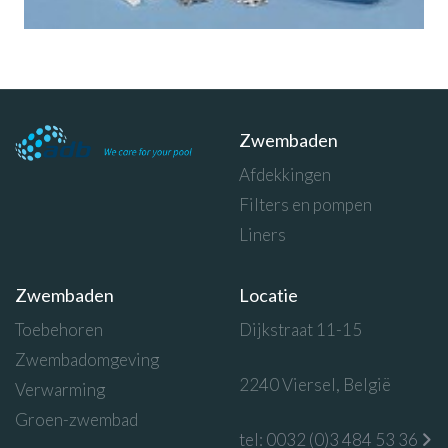
Zwembaden
Afdekkingen
Filters en pompen
Liners
Zwembaden
Locatie
Toebehoren
Dijkstraat 11-15
Zwembadomgeving
2240 Viersel, België
Verwarming
Groen-zwembad
tel: 0032 (0)3 484 53 36